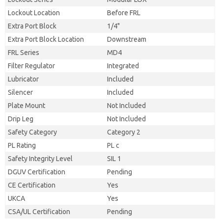
Lockout Location
Before FRL
Extra Port Block
1/4"
Extra Port Block Location
Downstream
FRL Series
MD4
Filter Regulator
Integrated
Lubricator
Included
Silencer
Included
Plate Mount
Not Included
Drip Leg
Not Included
Safety Category
Category 2
PL Rating
PL c
Safety Integrity Level
SIL 1
DGUV Certification
Pending
CE Certification
Yes
UKCA
Yes
CSA/UL Certification
Pending