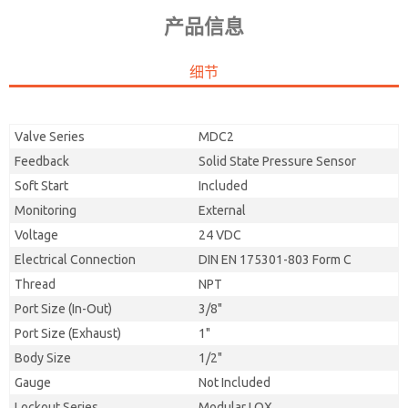
产品信息
细节
Valve Series
MDC2
Feedback
Solid State Pressure Sensor
Soft Start
Included
Monitoring
External
Voltage
24 VDC
Electrical Connection
DIN EN 175301-803 Form C
Thread
NPT
Port Size (In-Out)
3/8"
Port Size (Exhaust)
1"
Body Size
1/2"
Gauge
Not Included
Lockout Series
Modular LOX