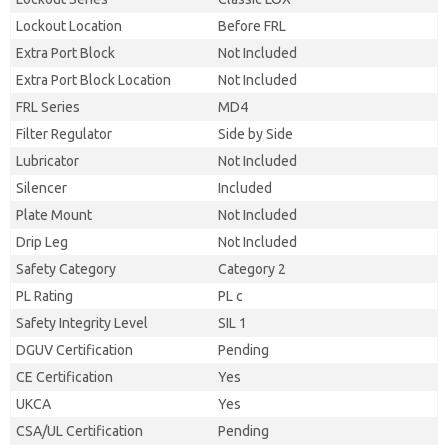
Lockout Location
Before FRL
Extra Port Block
Not Included
Extra Port Block Location
Not Included
FRL Series
MD4
Filter Regulator
Side by Side
Lubricator
Not Included
Silencer
Included
Plate Mount
Not Included
Drip Leg
Not Included
Safety Category
Category 2
PL Rating
PL c
Safety Integrity Level
SIL 1
DGUV Certification
Pending
CE Certification
Yes
UKCA
Yes
CSA/UL Certification
Pending