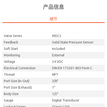
产品信息
细节
Valve Series
MDC2
Feedback
Solid State Pressure Sensor
Soft Start
Included
Monitoring
External
Voltage
24 VDC
Electrical Connection
DIN EN 175301-803 Form C
Thread
NPT
Port Size (In-Out)
3/8"
Port Size (Exhaust)
1"
Body Size
1/2"
Gauge
Digital Transducer
Lockout Series
Classic LOX